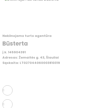
Nekilnojamo turto agentūra
Būsterta
į.k. 145904391
Adresas: Žemaitės g. 43, Šiauliai
Sąskaita: LT027044060003810319
NAUJIENŲ PRENUMERATA