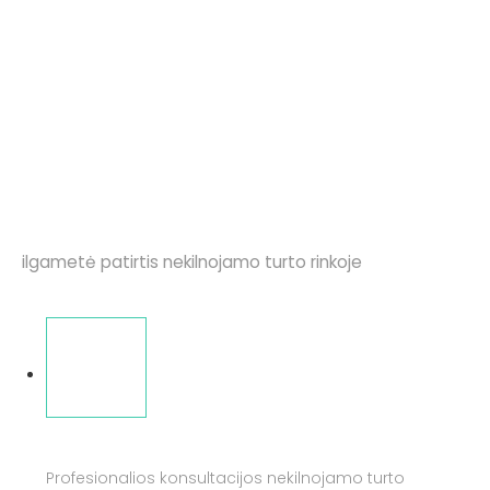
Kodėl verta rinktis UAB Busterta?
ilgametė patirtis nekilnojamo turto rinkoje
BENDRAVIMAS
Profesionalios konsultacijos nekilnojamo turto