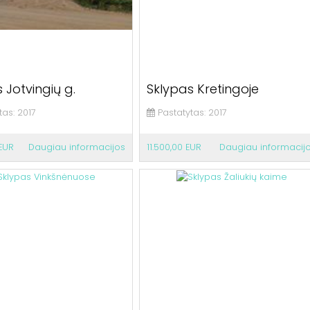
 Jotvingių g.
Sklypas Kretingoje
tas:
2017
Pastatytas:
2017
 EUR
Daugiau informacijos
11.500,00 EUR
Daugiau informacij