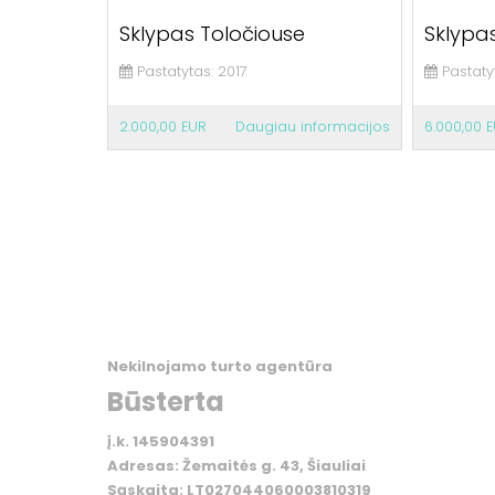
Sklypas Toločiouse
Sklypa
Pastatytas:
2017
Pastaty
2.000,00 EUR
Daugiau informacijos
6.000,00 
Nekilnojamo turto agentūra
Būsterta
į.k. 145904391
Adresas: Žemaitės g. 43, Šiauliai
Sąskaita: LT027044060003810319