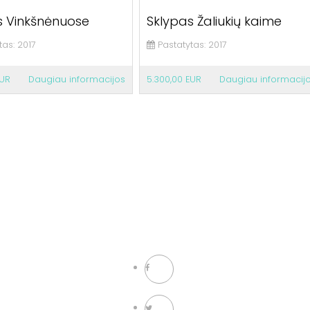
s Vinkšnėnuose
Sklypas Žaliukių kaime
tas:
2017
Pastatytas:
2017
EUR
Daugiau informacijos
5.300,00 EUR
Daugiau informacij
NAUJIENŲ PRENUMERATA