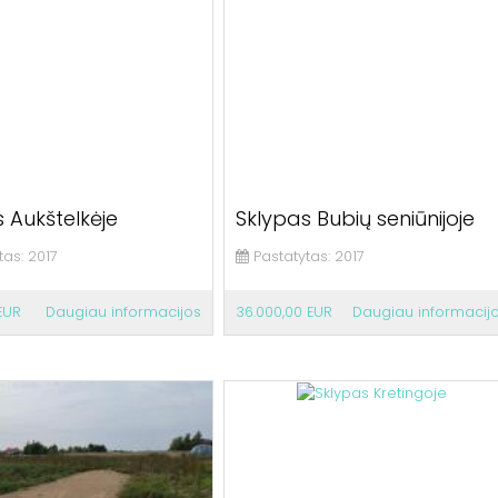
 Aukštelkėje
Sklypas Bubių seniūnijoje
tas:
2017
Pastatytas:
2017
EUR
Daugiau informacijos
36.000,00 EUR
Daugiau informacij