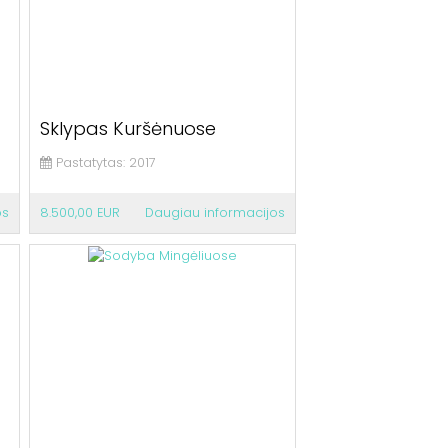
Sklypas Kuršėnuose
Pastatytas:
2017
os
8.500,00 EUR
Daugiau informacijos