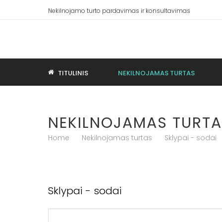
Nekilnojamo turto pardavimas ir konsultavimas
TITULINIS
NEKILNOJAMAS TURTAS
NEKILNOJAMAS TURT
Home
Nekilnojamas turtas
Sklypai - sodai
Sklypai - sodai