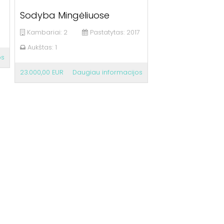
Sodyba Mingėliuose
Kambariai:
2
Pastatytas:
2017
Aukštas:
1
os
23.000,00 EUR
Daugiau informacijos