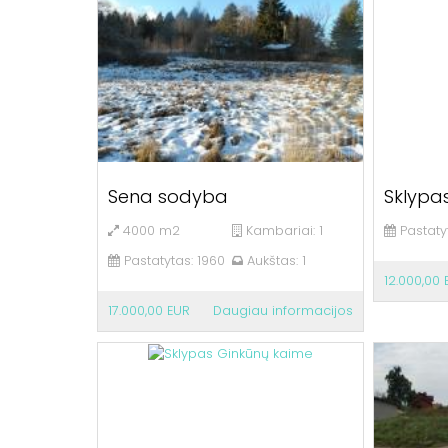
Sena sodyba
Sklypas
4000 m2
Kambariai:
1
Pastaty
Pastatytas:
1960
Aukštas:
1
12.000,00 
17.000,00 EUR
Daugiau informacijos